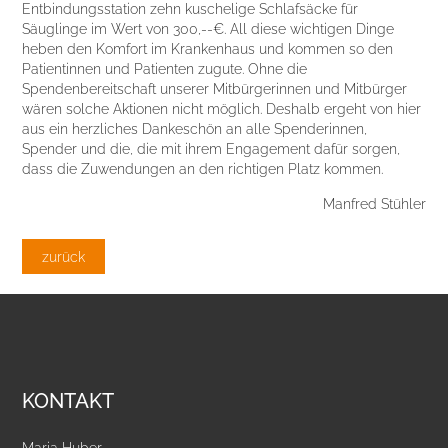
Entbindungsstation zehn kuschelige Schlafsäcke für
Säuglinge im Wert von 300,--€. All diese wichtigen Dinge
heben den Komfort im Krankenhaus und kommen so den
Patientinnen und Patienten zugute. Ohne die
Spendenbereitschaft unserer Mitbürgerinnen und Mitbürger
wären solche Aktionen nicht möglich. Deshalb ergeht von hier
aus ein herzliches Dankeschön an alle Spenderinnen,
Spender und die, die mit ihrem Engagement dafür sorgen,
dass die Zuwendungen an den richtigen Platz kommen.
Manfred Stühler
zurück
KONTAKT
Maria Huber