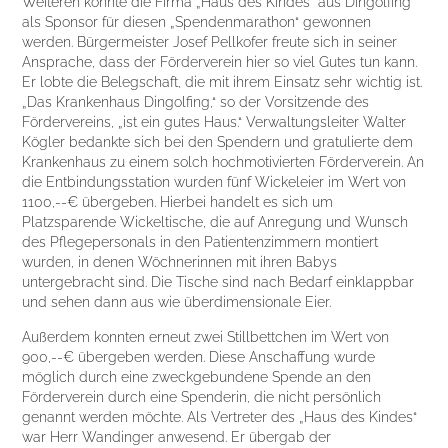
Weiteren konnte die Firma „Haus des Kindes“ aus Dingolfing
als Sponsor für diesen „Spendenmarathon“ gewonnen
werden. Bürgermeister Josef Pellkofer freute sich in seiner
Ansprache, dass der Förderverein hier so viel Gutes tun kann.
Er lobte die Belegschaft, die mit ihrem Einsatz sehr wichtig ist.
„Das Krankenhaus Dingolfing,“ so der Vorsitzende des
Fördervereins, „ist ein gutes Haus.“ Verwaltungsleiter Walter
Kögler bedankte sich bei den Spendern und gratulierte dem
Krankenhaus zu einem solch hochmotivierten Förderverein. An
die Entbindungsstation wurden fünf Wickeleier im Wert von
1100,--€ übergeben. Hierbei handelt es sich um
Platzsparende Wickeltische, die auf Anregung und Wunsch
des Pflegepersonals in den Patientenzimmern montiert
wurden, in denen Wöchnerinnen mit ihren Babys
untergebracht sind. Die Tische sind nach Bedarf einklappbar
und sehen dann aus wie überdimensionale Eier.
Außerdem konnten erneut zwei Stillbettchen im Wert von
900,--€ übergeben werden. Diese Anschaffung wurde
möglich durch eine zweckgebundene Spende an den
Förderverein durch eine Spenderin, die nicht persönlich
genannt werden möchte. Als Vertreter des „Haus des Kindes“
war Herr Wandinger anwesend. Er übergab der