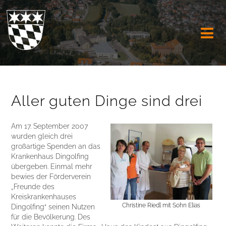

Aller guten Dinge sind drei
Am 17. September 2007
wurden gleich drei
großartige Spenden an das
Krankenhaus Dingolfing
übergeben. Einmal mehr
bewies der Förderverein
„Freunde des
Kreiskrankenhauses
Christine Riedl mit Sohn Elias
Dingolfing“ seinen Nutzen
für die Bevölkerung. Des